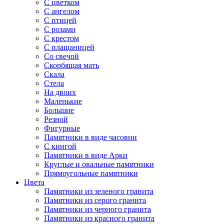
С цветком
С ангелом
С птицей
С розами
С крестом
С плащаницей
Со свечой
Скорбящая мать
Скала
Стела
На двоих
Маленькие
Большие
Резной
Фигурные
Памятники в виде часовни
С книгой
Памятники в виде Арки
Круглые и овальные памятники
Прямоугольные памятники
Цвета
Памятники из зеленого гранита
Памятники из серого гранита
Памятники из черного гранита
Памятники из красного гранита