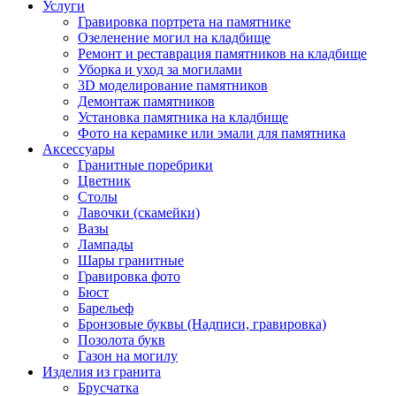
Услуги
Гравировка портрета на памятнике
Озеленение могил на кладбище
Ремонт и реставрация памятников на кладбище
Уборка и уход за могилами
3D моделирование памятников
Демонтаж памятников
Установка памятника на кладбище
Фото на керамике или эмали для памятника
Аксессуары
Гранитные поребрики
Цветник
Столы
Лавочки (скамейки)
Вазы
Лампады
Шары гранитные
Гравировка фото
Бюст
Барельеф
Бронзовые буквы (Надписи, гравировка)
Позолота букв
Газон на могилу
Изделия из гранита
Брусчатка