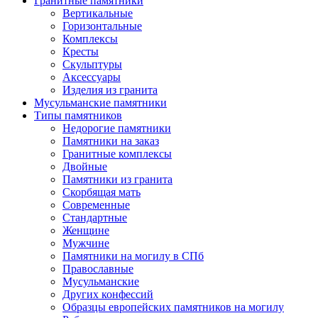
Гранитные памятники
Вертикальные
Горизонтальные
Комплексы
Кресты
Скульптуры
Аксессуары
Изделия из гранита
Мусульманские памятники
Типы памятников
Недорогие памятники
Памятники на заказ
Гранитные комплексы
Двойные
Памятники из гранита
Скорбящая мать
Современные
Стандартные
Женщине
Мужчине
Памятники на могилу в СПб
Православные
Мусульманские
Других конфессий
Образцы европейских памятников на могилу