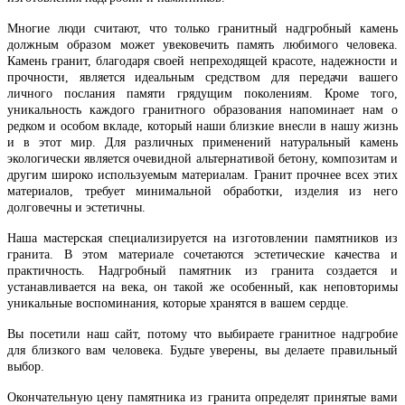
Многие люди считают, что только гранитный надгробный камень
должным образом может увековечить память любимого человека.
Камень гранит, благодаря своей непреходящей красоте, надежности и
прочности, является идеальным средством для передачи вашего
личного послания памяти грядущим поколениям. Кроме того,
уникальность каждого гранитного образования напоминает нам о
редком и особом вкладе, который наши близкие внесли в нашу жизнь
и в этот мир. Для различных применений натуральный камень
экологически является очевидной альтернативой бетону, композитам и
другим широко используемым материалам. Гранит прочнее всех этих
материалов, требует минимальной обработки, изделия из него
долговечны и эстетичны.
Наша мастерская специализируется на изготовлении памятников из
гранита. В этом материале сочетаются эстетические качества и
практичность. Надгробный памятник из гранита создается и
устанавливается на века, он такой же особенный, как неповторимы
уникальные воспоминания, которые хранятся в вашем сердце.
Вы посетили наш сайт, потому что выбираете гранитное надгробие
для близкого вам человека. Будьте уверены, вы делаете правильный
выбор.
Окончательную цену памятника из гранита определят принятые вами