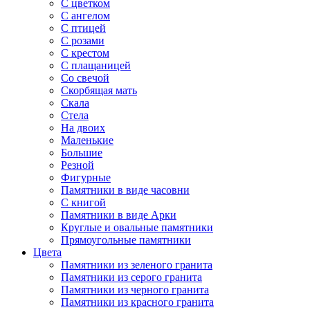
С цветком
С ангелом
С птицей
С розами
С крестом
С плащаницей
Со свечой
Скорбящая мать
Скала
Стела
На двоих
Маленькие
Большие
Резной
Фигурные
Памятники в виде часовни
С книгой
Памятники в виде Арки
Круглые и овальные памятники
Прямоугольные памятники
Цвета
Памятники из зеленого гранита
Памятники из серого гранита
Памятники из черного гранита
Памятники из красного гранита