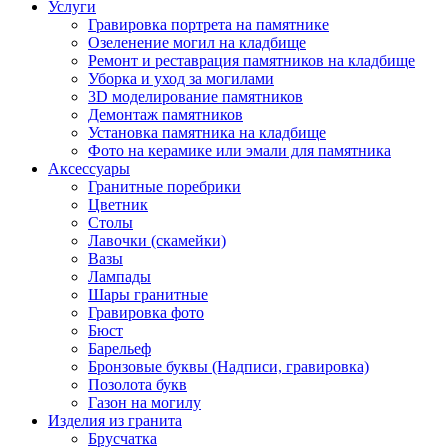
Услуги
Гравировка портрета на памятнике
Озеленение могил на кладбище
Ремонт и реставрация памятников на кладбище
Уборка и уход за могилами
3D моделирование памятников
Демонтаж памятников
Установка памятника на кладбище
Фото на керамике или эмали для памятника
Аксессуары
Гранитные поребрики
Цветник
Столы
Лавочки (скамейки)
Вазы
Лампады
Шары гранитные
Гравировка фото
Бюст
Барельеф
Бронзовые буквы (Надписи, гравировка)
Позолота букв
Газон на могилу
Изделия из гранита
Брусчатка