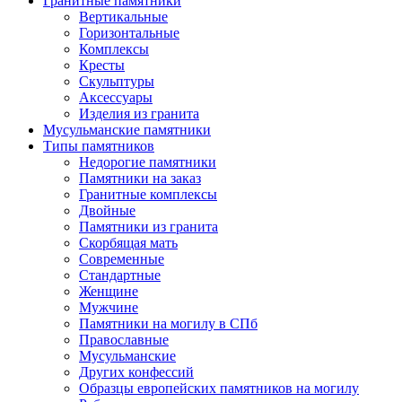
Гранитные памятники
Вертикальные
Горизонтальные
Комплексы
Кресты
Скульптуры
Аксессуары
Изделия из гранита
Мусульманские памятники
Типы памятников
Недорогие памятники
Памятники на заказ
Гранитные комплексы
Двойные
Памятники из гранита
Скорбящая мать
Современные
Стандартные
Женщине
Мужчине
Памятники на могилу в СПб
Православные
Мусульманские
Других конфессий
Образцы европейских памятников на могилу